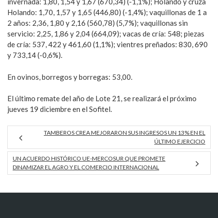
invernada: 1,80, 1,54 y 1,67 (670,34) (-1,1%); Holando y cruza
Holando: 1,70, 1,57 y 1,65 (446,80) (-1,4%); vaquillonas de 1 a
2 años: 2,36, 1,80 y 2,16 (560,78) (5,7%); vaquillonas sin
servicio: 2,25, 1,86 y 2,04 (664,09); vacas de cría: 548; piezas
de cría: 537, 422 y 461,60 (1,1%); vientres preñados: 830, 690
y 733,14 (-0,6%).
En ovinos, borregos y borregas: 53,00.
El último remate del año de Lote 21, se realizará el próximo
jueves 19 diciembre en el Sofitel.
TAMBEROS CREA MEJORARON SUS INGRESOS UN 13% EN EL
ÚLTIMO EJERCICIO
UN ACUERDO HISTÓRICO UE-MERCOSUR QUE PROMETE
DINAMIZAR EL AGRO Y EL COMERCIO INTERNACIONAL