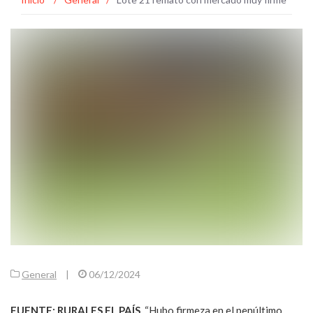
General
|
06/12/2024
FUENTE: RURALES EL PAÍS
. “Hubo firmeza en el penúltimo