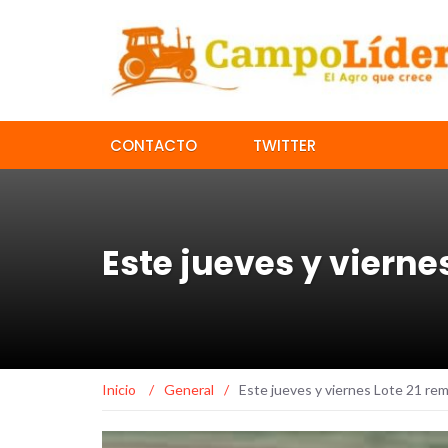
CONTACTO
TWITTER
Este jueves y viern
Inicio
/
General
/
Este jueves y viernes Lote 21 re