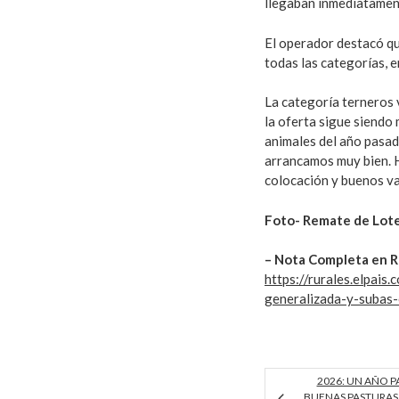
llegaban inmediatament
El operador destacó que
todas las categorías, e
La categoría terneros v
la oferta sigue siendo
animales del año pasad
arrancamos muy bien. 
colocación y buenos va
Foto- Remate de Lote2
– Nota Completa en Ru
https://rurales.elpai
generalizada-y-subas-
2026: UN AÑO 
BUENAS PASTURAS