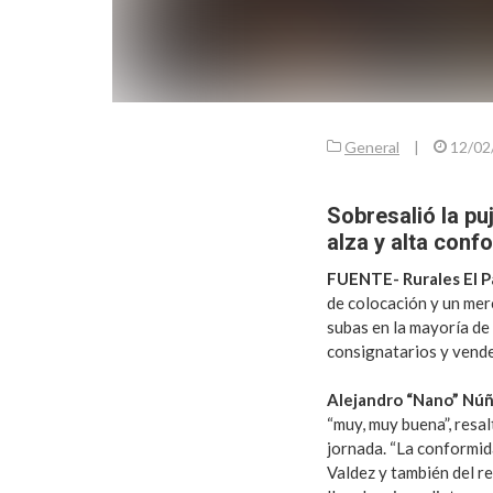
General
|
12/02
Sobresalió la puj
alza y alta con
FUENTE- Rurales El Pa
de colocación y un mer
subas en la mayoría de
consignatarios y vend
Alejandro “Nano” Núñe
“muy, muy buena”, resa
jornada. “La conformid
Valdez y también del r