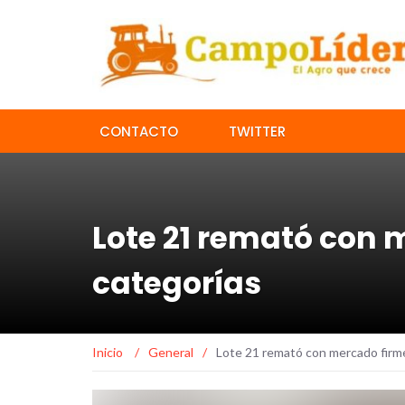
CONTACTO
TWITTER
Lote 21 remató con 
categorías
Inicio
/
General
/
Lote 21 remató con mercado firme