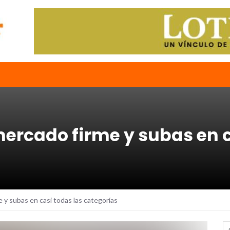
mercado firme y subas en c
 y subas en casi todas las categorías