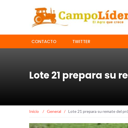
CONTACTO
TWITTER
Lote 21 prepara su r
Inicio
/
General
/
Lote 21 prepara su remate del pr