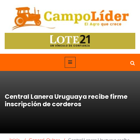
Central Lanera Uruguaya recibe firme
inscripción de corderos
Inicio
/
General
,
Ovinos
/
Central Lanera Uruguaya recibe