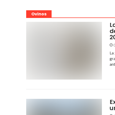
Ovinos
L
d
2
0
La 
gra
ant
E
u