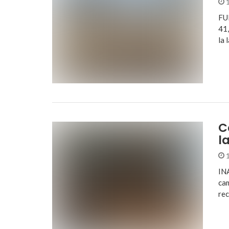
1
FUE
41,
la
C
l
1
INA
cam
rec