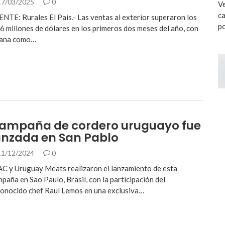
7/03/2025
0
Ve
ca
NTE: Rurales El País.- Las ventas al exterior superaron los
po
6 millones de dólares en los primeros dos meses del año, con
 lana como…
ampaña de cordero uruguayo fue
anzada en San Pablo
1/12/2024
0
C y Uruguay Meats realizaron el lanzamiento de esta
paña en Sao Paulo, Brasil, con la participación del
onocido chef Raul Lemos en una exclusiva…