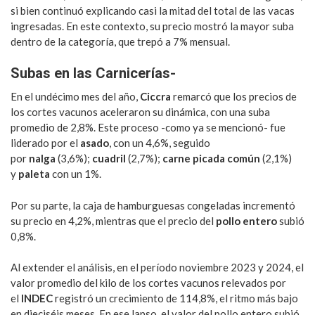
si bien continuó explicando casi la mitad del total de las vacas
ingresadas. En este contexto, su precio mostró la mayor suba
dentro de la categoría, que trepó a 7% mensual.
Subas en las Carnicerías-
En el undécimo mes del año,
Ciccra
remarcó que los precios de
los cortes vacunos aceleraron su dinámica, con una suba
promedio de 2,8%. Este proceso -como ya se mencionó- fue
liderado por el
asado
, con un 4,6%, seguido
por
nalga
(3,6%);
cuadril
(2,7%);
carne picada común
(2,1%)
y
paleta
con un 1%.
Por su parte, la caja de hamburguesas congeladas incrementó
su precio en 4,2%, mientras que el precio del
pollo entero
subió
0,8%.
Al extender el análisis, en el período noviembre 2023 y 2024, el
valor promedio del kilo de los cortes vacunos relevados por
el
INDEC
registró un crecimiento de 114,8%, el ritmo más bajo
en dieciséis meses. En ese lapso, el valor del pollo entero subió