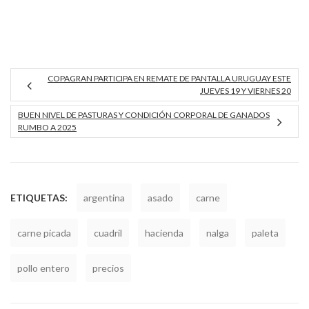
COPAGRAN PARTICIPA EN REMATE DE PANTALLA URUGUAY ESTE
JUEVES 19 Y VIERNES 20
BUEN NIVEL DE PASTURAS Y CONDICIÓN CORPORAL DE GANADOS
RUMBO A 2025
ETIQUETAS:
argentina
asado
carne
carne picada
cuadril
hacienda
nalga
paleta
pollo entero
precios