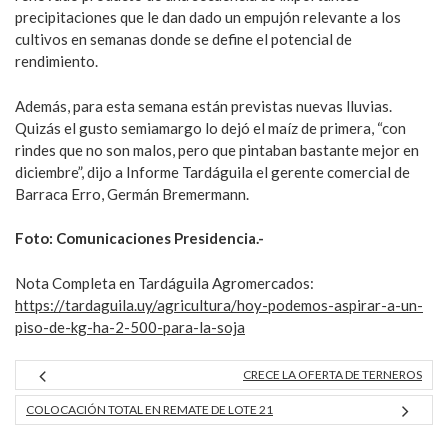
precipitaciones que le dan dado un empujón relevante a los
cultivos en semanas donde se define el potencial de
rendimiento.
Además, para esta semana están previstas nuevas lluvias.
Quizás el gusto semiamargo lo dejó el maíz de primera, “con
rindes que no son malos, pero que pintaban bastante mejor en
diciembre”, dijo a Informe Tardáguila el gerente comercial de
Barraca Erro, Germán Bremermann.
Foto: Comunicaciones Presidencia.-
Nota Completa en Tardáguila Agromercados:
https://tardaguila.uy/agricultura/hoy-podemos-aspirar-a-un-
piso-de-kg-ha-2-500-para-la-soja
CRECE LA OFERTA DE TERNEROS
COLOCACIÓN TOTAL EN REMATE DE LOTE 21