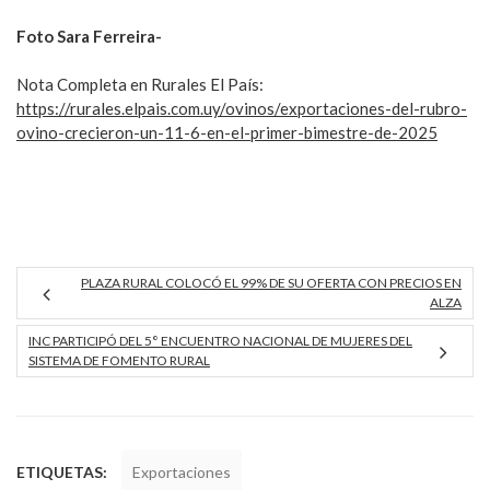
Foto Sara Ferreira-
Nota Completa en Rurales El País:
https://rurales.elpais.com.uy/ovinos/exportaciones-del-rubro-
ovino-crecieron-un-11-6-en-el-primer-bimestre-de-2025
PLAZA RURAL COLOCÓ EL 99% DE SU OFERTA CON PRECIOS EN
ALZA
INC PARTICIPÓ DEL 5° ENCUENTRO NACIONAL DE MUJERES DEL
SISTEMA DE FOMENTO RURAL
ETIQUETAS:
Exportaciones