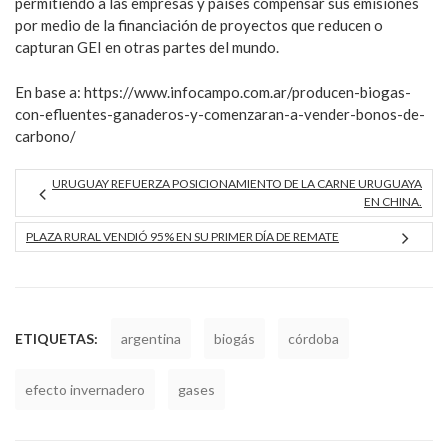
permitiendo a las empresas y países compensar sus emisiones
por medio de la financiación de proyectos que reducen o
capturan GEI en otras partes del mundo.
En base a: https://www.infocampo.com.ar/producen-biogas-
con-efluentes-ganaderos-y-comenzaran-a-vender-bonos-de-
carbono/
URUGUAY REFUERZA POSICIONAMIENTO DE LA CARNE URUGUAYA
EN CHINA.
PLAZA RURAL VENDIÓ 95% EN SU PRIMER DÍA DE REMATE
ETIQUETAS:
argentina
biogás
córdoba
efecto invernadero
gases