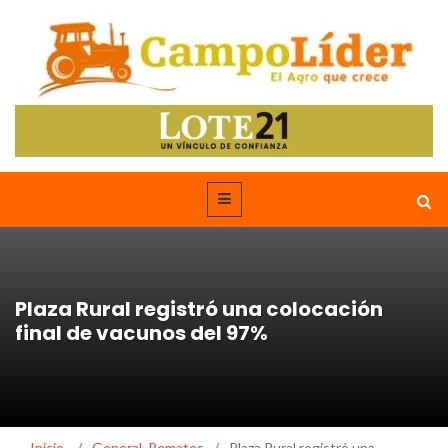
Plaza Rural registró una colocación
final de vacunos del 97%
Inicio
/
General
,
Remates
/
Plaza Rural registró una