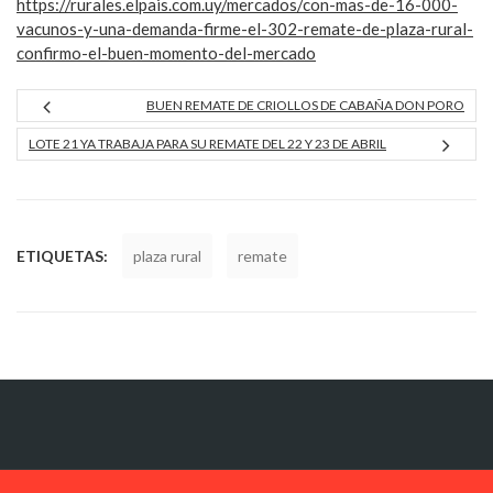
https://rurales.elpais.com.uy/mercados/con-mas-de-16-000-
vacunos-y-una-demanda-firme-el-302-remate-de-plaza-rural-
confirmo-el-buen-momento-del-mercado
BUEN REMATE DE CRIOLLOS DE CABAÑA DON PORO
LOTE 21 YA TRABAJA PARA SU REMATE DEL 22 Y 23 DE ABRIL
ETIQUETAS:
plaza rural
remate