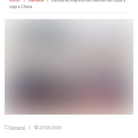
soja a China
General
|
27/05/2025