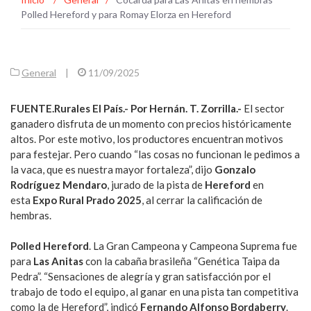
Polled Hereford y para Romay Elorza en Hereford
General
|
11/09/2025
FUENTE.Rurales El País.- Por Hernán. T. Zorrilla.-
El sector
ganadero disfruta de un momento con precios históricamente
altos. Por este motivo, los productores encuentran motivos
para festejar. Pero cuando “las cosas no funcionan le pedimos a
la vaca, que es nuestra mayor fortaleza”, dijo
Gonzalo
Rodríguez Mendaro
, jurado de la pista de
Hereford
en
esta
Expo Rural Prado 2025
, al cerrar la calificación de
hembras.
Polled Hereford
. La Gran Campeona y Campeona Suprema fue
para
Las Anitas
con la cabaña brasileña “Genética Taipa da
Pedra”. “Sensaciones de alegría y gran satisfacción por el
trabajo de todo el equipo, al ganar en una pista tan competitiva
como la de Hereford”, indicó
Fernando Alfonso
Bordaberry
.