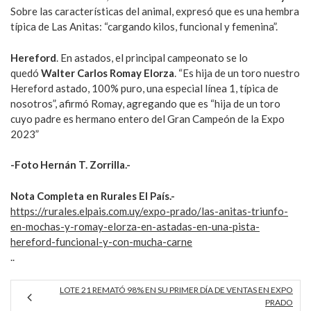
Sobre las características del animal, expresó que es una hembra
típica de Las Anitas: “cargando kilos, funcional y femenina”.
Hereford
. En astados, el principal campeonato se lo
quedó
Walter Carlos Romay Elorza
. “Es hija de un toro nuestro
Hereford astado, 100% puro, una especial línea 1, típica de
nosotros”, afirmó Romay, agregando que es “hija de un toro
cuyo padre es hermano entero del Gran Campeón de la Expo
2023”
-Foto Hernán T. Zorrilla.-
Nota Completa en Rurales El País.-
https://rurales.elpais.com.uy/expo-prado/las-anitas-triunfo-
en-mochas-y-romay-elorza-en-astadas-en-una-pista-
hereford-funcional-y-con-mucha-carne
..
LOTE 21 REMATÓ 98% EN SU PRIMER DÍA DE VENTAS EN EXPO
PRADO