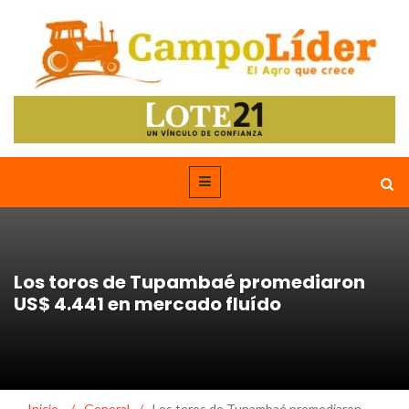
Los toros de Tupambaé promediaron
US$ 4.441 en mercado fluído
Inicio
/
General
/
Los toros de Tupambaé promediaron