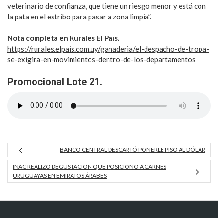
veterinario de confianza, que tiene un riesgo menor y está con
la pata en el estribo para pasar a zona limpia”.
Nota completa en Rurales El País.
https://rurales.elpais.com.uy/ganaderia/el-despacho-de-tropa-
se-exigira-en-movimientos-dentro-de-los-departamentos
Promocional Lote 21.
BANCO CENTRAL DESCARTÓ PONERLE PISO AL DÓLAR
INAC REALIZÓ DEGUSTACIÓN QUE POSICIONÓ A CARNES
URUGUAYAS EN EMIRATOS ÁRABES