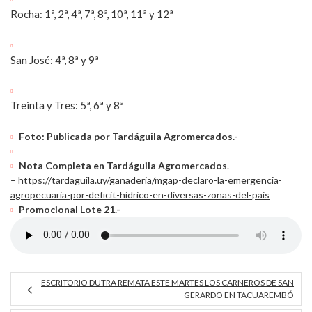
Rocha: 1ª, 2ª, 4ª, 7ª, 8ª, 10ª, 11ª y 12ª
San José: 4ª, 8ª y 9ª
Treinta y Tres: 5ª, 6ª y 8ª
Foto: Publicada por Tardáguila Agromercados.-
Nota Completa en Tardáguila Agromercados
.
–
https://tardaguila.uy/ganaderia/mgap-declaro-la-emergencia-
agropecuaria-por-deficit-hidrico-en-diversas-zonas-del-pais
Promocional Lote 21.-
ESCRITORIO DUTRA REMATA ESTE MARTES LOS CARNEROS DE SAN
GERARDO EN TACUAREMBÓ