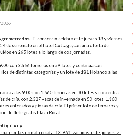
/2026
Agromercados.-
El consorcio celebra este jueves 18 y viernes
324 de su remate en el hotel Cottage, con una oferta de
uidos en 265 lotes a lo largo de dos jornadas.
s 9:00 con 3.556 terneros en 59 lotes y continúa con
llos de distintas categorías y un lote de 181 Holando a las
rranca a las 9:00 con 1.560 terneras en 30 lotes y concentra
ías de cría, con 2.327 vacas de invernada en 50 lotes, 1.160
tres entorados y piezas de cría. El primer lote de terneros y
cio de flete gratis Plaza Rural.
dáguila.uy
/remates/plaza-rural-remata-13-961-vacunos-este-jueves-y-