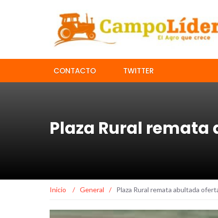
CONTACTO
TWITTER
Plaza Rural remata 
Inicio
/
General
/
Plaza Rural remata abultada ofert