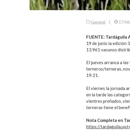
General
|
17/06
FUENTE: Tardáguila 
19 de junio la edición 
13.961 vacunos distrib
El jueves arranca a la
terneros/terneras, novi
19:21.
El viernes la jornada a
en la tarde las categor
vientres preñados, vien
terneras tiene el benefi
Nota Completa en Tar
https://tardaguila.uy