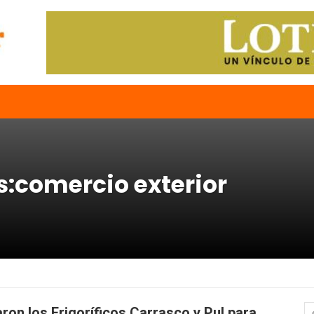
s:comercio exterior
aron los Frigoríficos Carrasco y Pul para