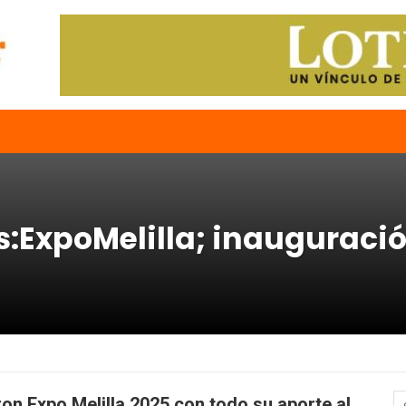
s:ExpoMelilla; inauguraci
on Expo Melilla 2025 con todo su aporte al