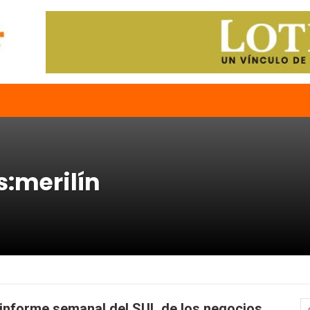
s:merilín
 informe semanal del SUL de los negocios