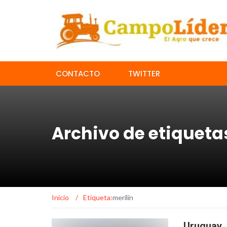
CONTACTO
TWITTER
Archivo de etiqueta
Inicio
/
Etiqueta:
merilín
Uruguay,