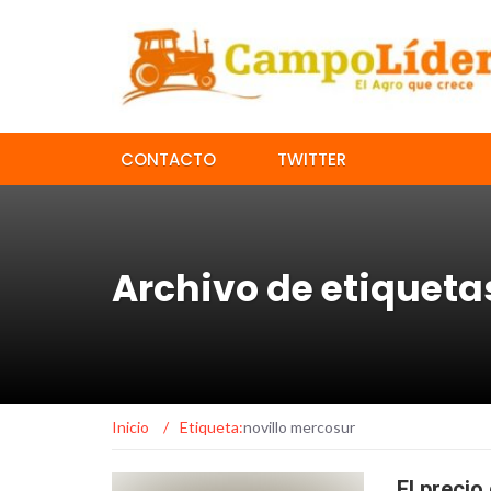
CONTACTO
TWITTER
Archivo de etiqueta
Inicio
/
Etiqueta:
novillo mercosur
El precio