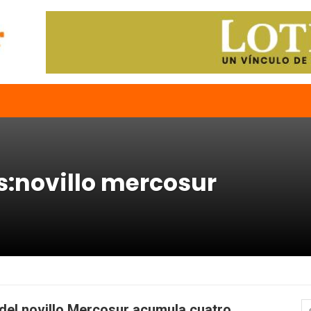
s:novillo mercosur
 del novillo Mercosur acumula cuatro