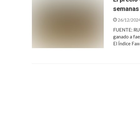
semanas 
26/12/202
FUENTE: RUR
ganado a fae
El Índice Fa