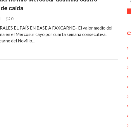
de caída
4
0
ALES EL PAÍS EN BASE A FAXCARNE– El valor medio del
C
na en el Mercosur cayó por cuarta semana consecutiva.
xcarne del Novillo…