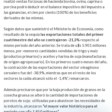
realizó ventas forzosas de hacienda bovina, ovina, caprina o
porcina podrá deducir en el balance impositivo del impuesto a
las ganancias, el cien por ciento (100%) de los beneficios
derivados de las mismas.
Según datos que suministró el Ministerio de Economía, como
resultado de la sequía
las exportaciones totales del primer
cuatrimestre del año se contrajeron -21,3%
respecto al
mismo periodo del año anterior. Se trata de u$s 5.901 millones
menos, por «menores cantidades vendidas de trigo y maíz
(productos primarios) y aceites y harina de soja (manufacturas
de origen agropecuario). En los primeros cuatro meses del año,
la contracción de las exportaciones del sector oleaginoso
cerealero fue del -38,9%, mientras que en el resto de los
sectores la caída alcanzó sólo el -1,4%”, remarcaron.
Además precisaron que por la baja producción de granos en la
cosecha gruesa se alteró la cantidad de importaciones de
porotos de soja; utilizadas para abastecer las necesidades de
la industria, alcanzaron
“el mayor valor histórico para el
período con u$s 1.810 millones”
.