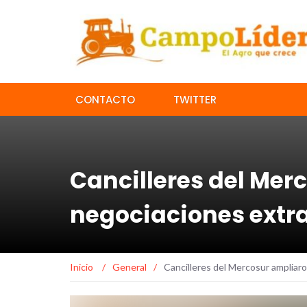
CONTACTO
TWITTER
Cancilleres del Mer
negociaciones extr
Inicio
/
General
/
Cancilleres del Mercosur ampliar