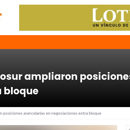
cosur ampliaron posicione
a bloque
on posiciones arancelarias en negociaciones extra bloque