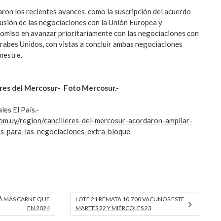
aron los recientes avances, como la suscripción del acuerdo
lusión de las negociaciones con la Unión Europea y
omiso en avanzar prioritariamente con las negociaciones con
abes Unidos, con vistas a concluir ambas negociaciones
mestre.
leres del Mercosur- Foto Mercosur.-
es El País.-
.com.uy/region/cancilleres-del-mercosur-acordaron-ampliar-
as-para-las-negociaciones-extra-bloque
 MÁS CARNE QUE
LOTE 21 REMATA 10.700 VACUNOS ESTE
EN 2024
MARTES 22 Y MIÉRCOLES 23