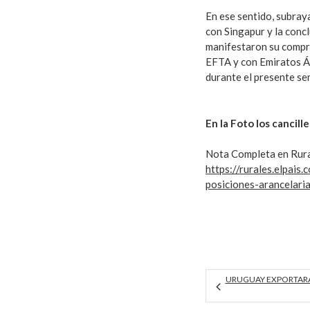
En ese sentido, subray
con Singapur y la conc
manifestaron su compr
EFTA y con Emiratos Ár
durante el presente se
En la Foto los cancil
Nota Completa en Rural
https://rurales.elpais
posiciones-arancelari
URUGUAY EXPORTARÁ