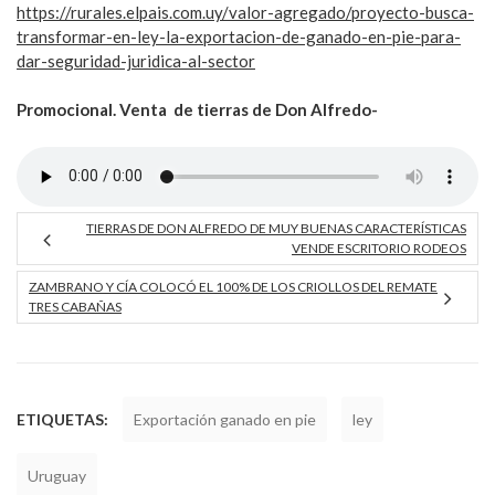
https://rurales.elpais.com.uy/valor-agregado/proyecto-busca-
transformar-en-ley-la-exportacion-de-ganado-en-pie-para-
dar-seguridad-juridica-al-sector
Promocional. Venta de tierras de Don Alfredo-
TIERRAS DE DON ALFREDO DE MUY BUENAS CARACTERÍSTICAS
VENDE ESCRITORIO RODEOS
ZAMBRANO Y CÍA COLOCÓ EL 100% DE LOS CRIOLLOS DEL REMATE
TRES CABAÑAS
ETIQUETAS:
Exportación ganado en pie
ley
Uruguay